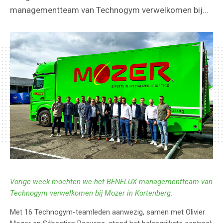
managementteam van Technogym verwelkomen bij
Mozer in Kortenberg. Met 16 Technogym-teamleden
aanwezig, samen met Olivier Mozer en Sébastien
Baeyens, stond het belangrijkste centraal:
klantentevredenheid. We […]
Vorige week mochten we het BENELUX-managementteam van
Technogym verwelkomen bij Mozer in Kortenberg.
Met 16 Technogym-teamleden aanwezig, samen met Olivier