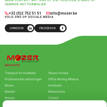
NEEM CONTACT MET ONS OP VIA TELEFOON, E-MAIL OF
GEBRUIK HET FORMULIER
+32 (0)2 752 51 51
info@mozer.be
VOLG ONS OP SOCIALE MEDIA
LINKEDIN
FACEBOOK
NAVIGATIE
Transport en installatie
Teneso Europe
Professionele verhuizingen
Office Moving Alliance
Mozer
Vacatures
Klanten
Klantenzone
Nieuws
Contact
ONZE ISO-CERTIFICERINGEN