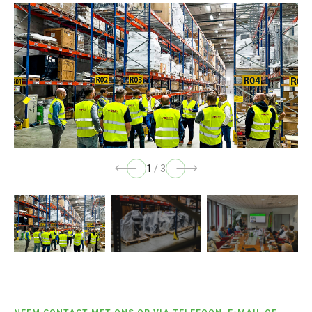
1
/
3
Voettekst