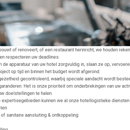
ouwt of renoveert, of een restaurant herinricht, we houden reke
en respecteren uw deadlines.
 de apparatuur van uw hotel zorgvuldig in, slaan ze op, vervoere
roject op tijd en binnen het budget wordt afgerond.
ezetheid gecontroleerd, waarbij speciale aandacht wordt bestee
 garanderen. Het is onze prioriteit om onderbrekingen van uw acti
uw doelstellingen te halen.
e expertisegebieden kunnen we al onze hotellogistieke diensten 
sten
f sanitaire aansluiting & ontkoppeling
lling