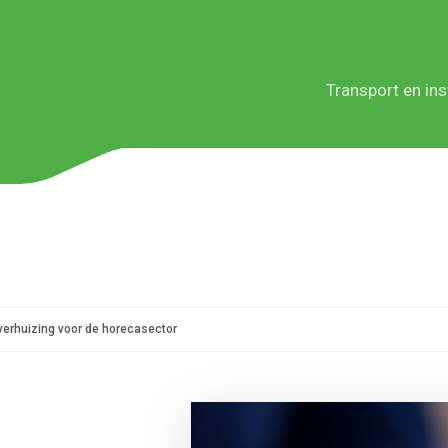
Transport en inst
Diensten
Sectoren
Serviceniveaus
Teneso Europe
 verhuizing voor de horecasector