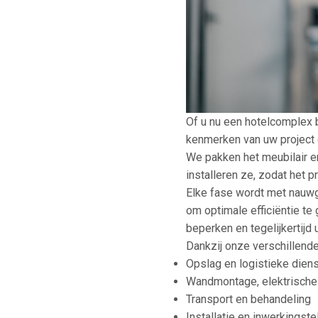
Of u nu een hotelcomplex b
kenmerken van uw project 
We pakken het meubilair en
installeren ze, zodat het p
Elke fase wordt met nauwg
om optimale efficiëntie te
beperken en tegelijkertijd 
Dankzij onze verschillend
Opslag en logistieke dien
Wandmontage, elektrische o
Transport en behandeling
Installatie en inwerkingste