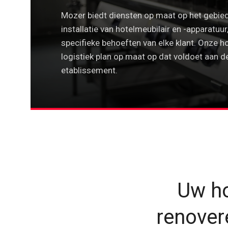
Mozer biedt diensten op maat op het gebied
installatie van hotelmeubilair en -apparatuu
specifieke behoeften van elke klant. Onze h
logistiek plan op maat op dat voldoet aan d
etablissement.
Uw ho
renover