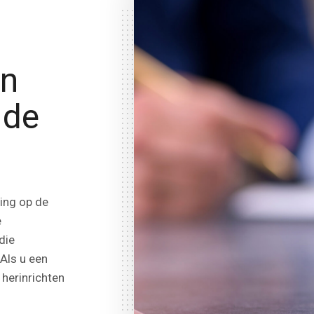
en
 de
ting op de
e
die
 Als u een
 herinrichten