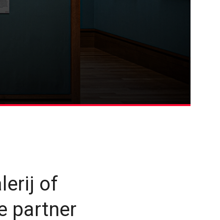
erij of
e partner