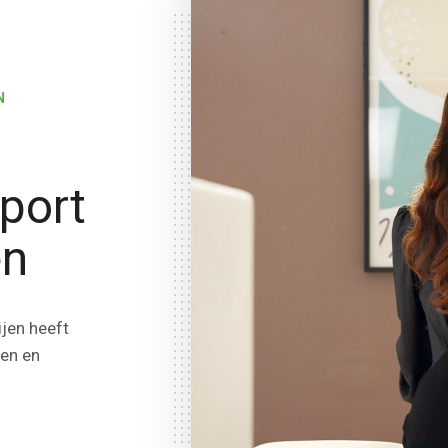
N
port
en
jen heeft
en en