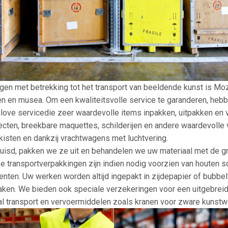
ingen met betrekking tot het transport van beeldende kunst is Mo
jen en musea. Om een kwaliteitsvolle service te garanderen, he
love servicedie zeer waardevolle items inpakken, uitpakken en
cten, breekbare maquettes, schilderijen en andere waardevolle
isten en dankzij vrachtwagens met luchtvering.
huisd, pakken we ze uit en behandelen we uw materiaal met de g
e transportverpakkingen zijn indien nodig voorzien van houten 
nten. Uw werken worden altijd ingepakt in zijdepapier of bubbe
 haken. We bieden ook speciale verzekeringen voor een uitgebre
aal transport en vervoermiddelen zoals kranen voor zware kunstw