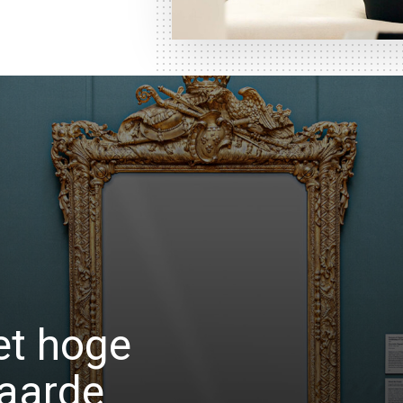
et hoge
aarde