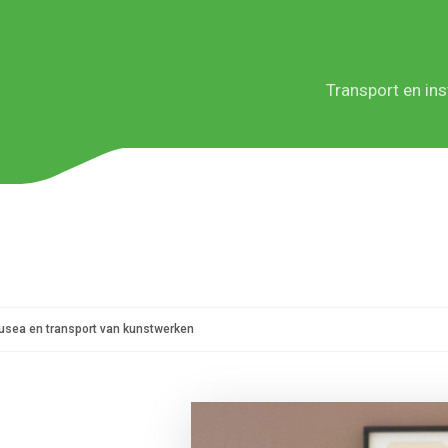
Transport en inst
Diensten
Sectoren
Serviceniveaus
Teneso Europe
usea en transport van kunstwerken